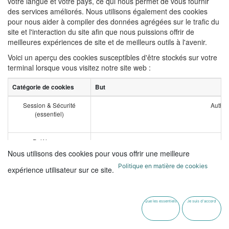
votre langue et votre pays, ce qui nous permet de vous fournir
des services améliorés. Nous utilisons également des cookies
pour nous aider à compiler des données agrégées sur le trafic du
site et l'interaction du site afin que nous puissions offrir de
meilleures expériences de site et de meilleurs outils à l'avenir.
Voici un aperçu des cookies susceptibles d'être stockés sur votre
terminal lorsque vous visitez notre site web :
Catégorie de cookies
But
Session & Sécurité
Authen
(essentiel)
Préférences
(essentiel)
Nous utilisons des cookies pour vous offrir une meilleure
Politique en matière de cookies
expérience utilisateur sur ce site.
Historique des interactions
(optionnel)
Que les essentiels
Je suis d'accord
Publicité & marketing
Utilisé pour rendre la publicité plus attrayante 